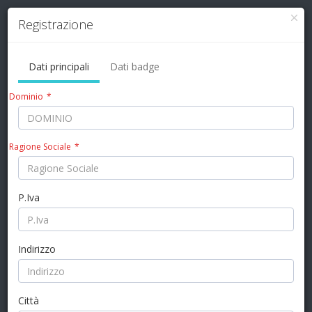
Registrazione
La nuova frontiera del marketing operativo!
Dati principali
Dati badge
Dominio
*
Ragione Sociale
*
P.Iva
Indirizzo
Città