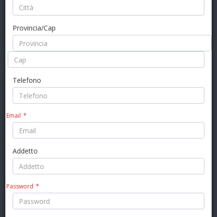
Provincia/Cap
Accedi
Telefono
Integrato con G.A.P.I.
© 2026 Abacus System
Email
*
Addetto
Password
*